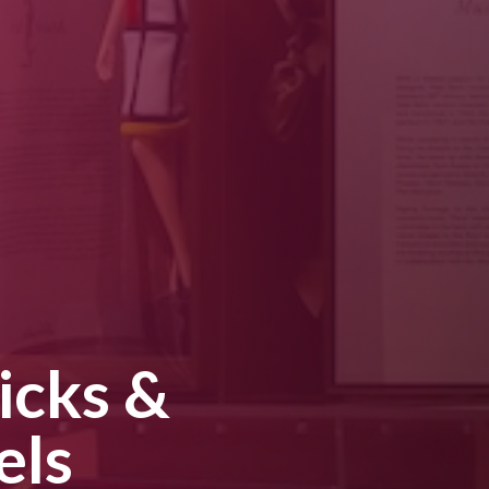
icks &
els